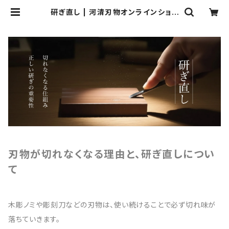
研ぎ直し | 河清刃物オンラインショッ
プ
刃物が切れなくなる理由と、研ぎ直しについ
て
木彫ノミや彫刻刀などの刃物は、使い続けることで必ず切れ味が
落ちていきます。