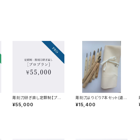
彫刻刀研ぎ直し定額制【プロ
彫刻刀よりどり7本セット(道具
プラン】
袋付)
¥55,000
¥15,400