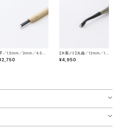
平／1.5mm／3mm／4.5m
【木彫ノミ】丸曲／12mm／15
m／6mm／7.5mm／9mm
mm
¥2,750
¥4,950
／10.5mm／12mm／15mm
／彫刻刀