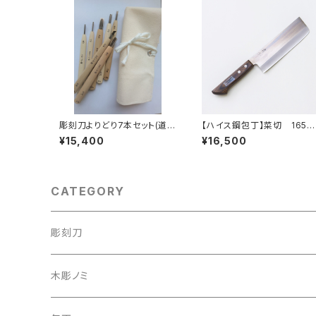
彫刻刀よりどり7本セット(道具
【ハイス鋼包丁】菜切 165m
袋付)
m
¥15,400
¥16,500
CATEGORY
彫刻刀
彫刻刀セット
木彫ノミ