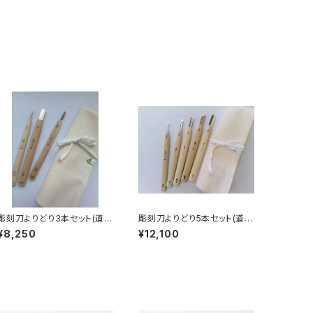
彫刻刀よりどり3本セット(道具
彫刻刀よりどり5本セット(道具
袋付)
袋付)
¥8,250
¥12,100