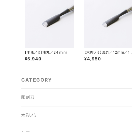
【木彫ノミ】浅丸／24ｍｍ
【木彫ノミ】浅丸／12mm／15
mm
¥5,940
¥4,950
CATEGORY
彫刻刀
彫刻刀セット
木彫ノミ