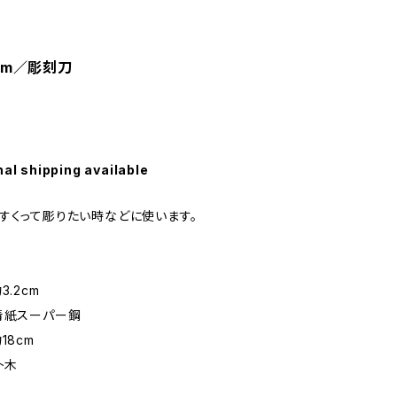
mm／彫刻刀
nal shipping available
すくって彫りたい時などに使います。
3.2cm
青紙スーパー鋼
18cm
朴木