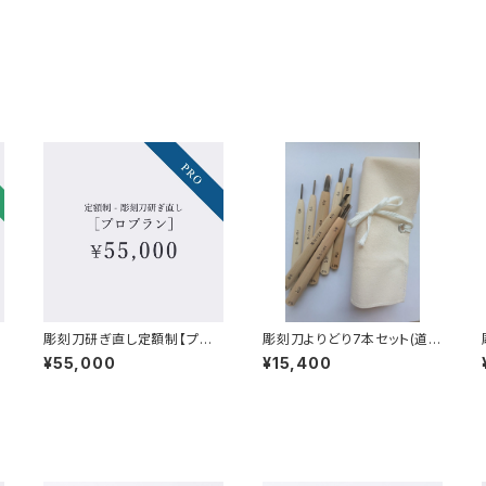
彫刻刀研ぎ直し定額制【プロ
彫刻刀よりどり7本セット(道具
プラン】
袋付)
¥55,000
¥15,400