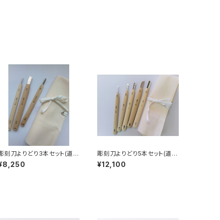
彫刻刀よりどり3本セット(道具
彫刻刀よりどり5本セット(道具
袋付)
袋付)
¥8,250
¥12,100