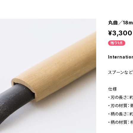
丸曲／18
¥3,300
残り1点
Internatio
スプーンなど
仕様
・刃の長さ：約
・刃の材質：
・柄の長さ：約
・柄の材質：