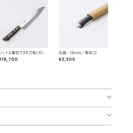
【ハイス鋼包丁】牛刀型(大)
丸曲／18mm／彫刻刀
215mm
¥18,700
¥3,300