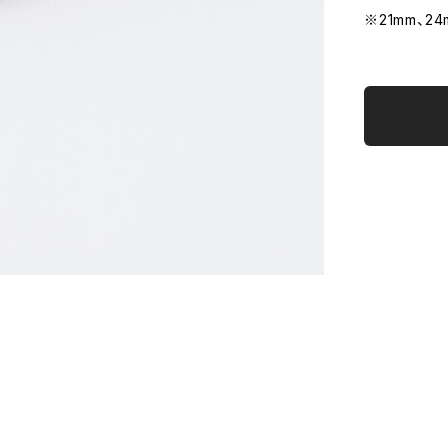
※21mm、