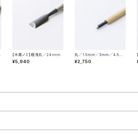
【木彫ノミ】極浅丸／24ｍｍ
丸／1.5mm／3mm／4.5m
m／6mm／7.5mm／9mm
¥5,940
¥2,750
／10.5mm／12mm／15mm
／彫刻刀