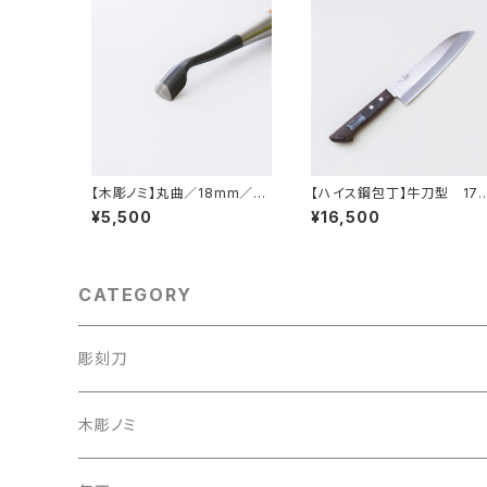
【木彫ノミ】丸曲／18mm／21
【ハイス鋼包丁】牛刀型 17
ｍｍ
mm
¥5,500
¥16,500
CATEGORY
彫刻刀
彫刻刀セット
木彫ノミ