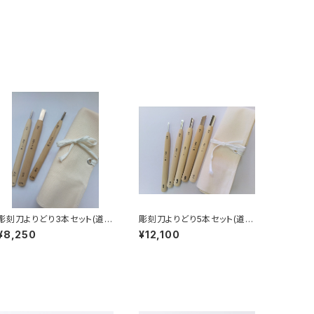
彫刻刀よりどり3本セット(道具
彫刻刀よりどり5本セット(道具
袋付)
袋付)
¥8,250
¥12,100