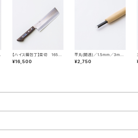
0
【ハイス鋼包丁】菜切 165m
平丸(間透)／1.5mm／3mm
m
／4.5mm／6mm／7.5mm
¥16,500
¥2,750
／9mm／10.5mm／12mm
／15mm／彫刻刀