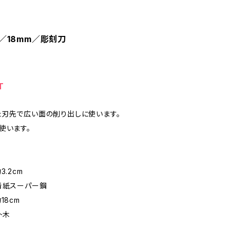
)／18mm／彫刻刀
T
刃先で広い面の削り出しに使います。
使います。
3.2cm
青紙スーパー鋼
18cm
朴木