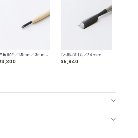
三角60°／1.5mm／3mm／
【木彫ノミ】丸／24ｍｍ
4.5mm／6mm／9mm／彫
¥3,300
¥5,940
刻刀