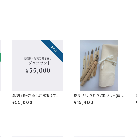
彫刻刀研ぎ直し定額制【プロ
彫刻刀よりどり7本セット(道具
プラン】
袋付)
¥55,000
¥15,400