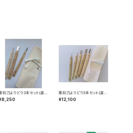
彫刻刀よりどり3本セット(道具
彫刻刀よりどり5本セット(道具
袋付)
袋付)
¥8,250
¥12,100