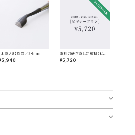
【木彫ノミ】丸曲／24mm
彫刻刀研ぎ直し定額制【ビギ
ナープラン】
¥5,940
¥5,720