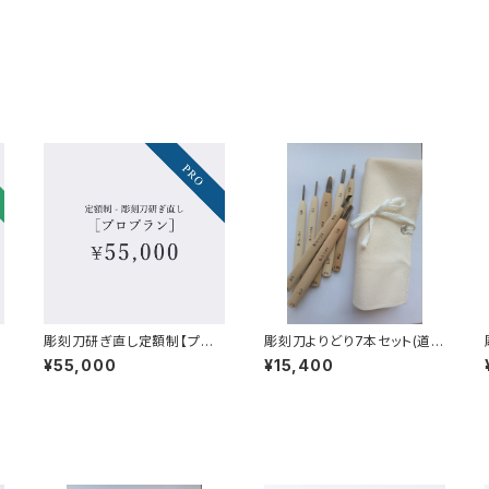
彫刻刀研ぎ直し定額制【プロ
彫刻刀よりどり7本セット(道具
プラン】
袋付)
¥55,000
¥15,400