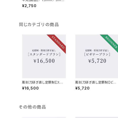
／4.5mm／6mm／7.5mm
¥2,750
／9mm／10.5mm／12mm
／15mm／彫刻刀
同じカテゴリの商品
彫刻刀研ぎ直し定額制【スタ
彫刻刀研ぎ直し定額制【ビギ
ンダードプラン】
ナープラン】
¥16,500
¥5,720
その他の商品