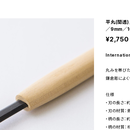
平丸(間透)
／9mm／1
¥2,750
Internatio
丸みを帯びた
鎌倉彫によく
仕様
・刃の長さ：約
・刃の材質：
・柄の長さ：約
・柄の材質：