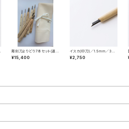
0
彫刻刀よりどり7本セット(道具
イスカ(印刀)／1.5mm／3m
袋付)
m／4.5mm／6mm／7.5m
¥15,400
¥2,750
m／9mm／10.5mm／12m
m／15mm／彫刻刀