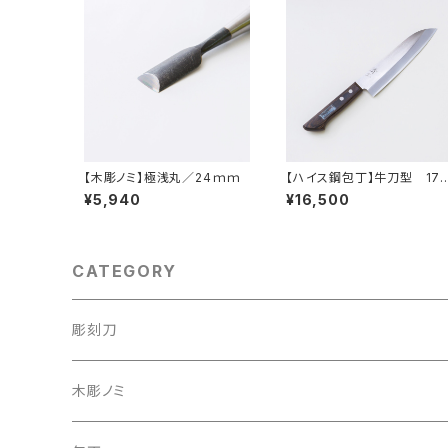
【木彫ノミ】極浅丸／24ｍｍ
【ハイス鋼包丁】牛刀型 17
mm
¥5,940
¥16,500
CATEGORY
彫刻刀
彫刻刀セット
木彫ノミ