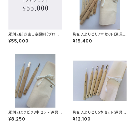
彫刻刀研ぎ直し定額制【プロプ
彫刻刀よりどり7本セット(道具
ラン】
袋付)
¥55,000
¥15,400
彫刻刀よりどり3本セット(道具
彫刻刀よりどり5本セット(道具袋
袋付)
付)
¥8,250
¥12,100