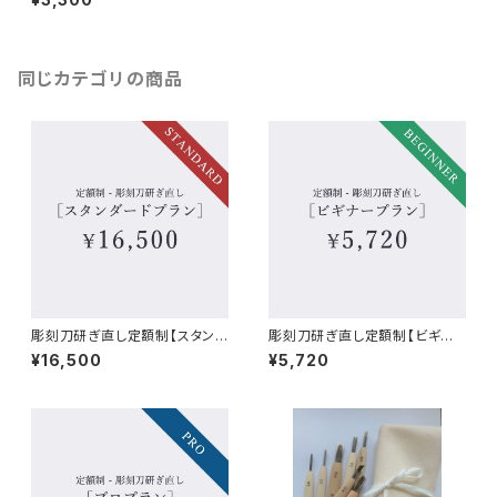
同じカテゴリの商品
彫刻刀研ぎ直し定額制【スタンダ
彫刻刀研ぎ直し定額制【ビギナ
ードプラン】
ープラン】
¥16,500
¥5,720