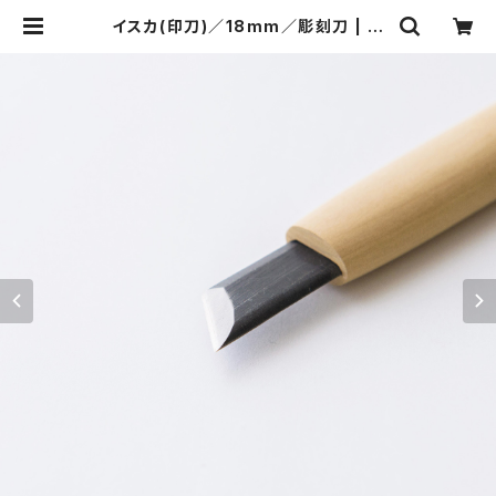
イスカ(印刀)／18mm／彫刻刀 | 河
清刃物オンラインショップ