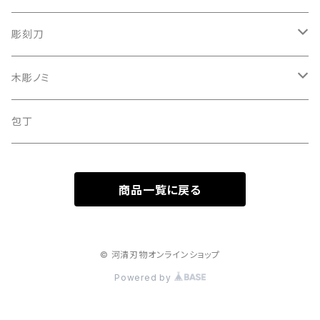
彫刻刀
彫刻刀セット
木彫ノミ
定額制研ぎ直し
木彫のみセット
包丁
商品一覧に戻る
© 河清刃物オンラインショップ
Powered by