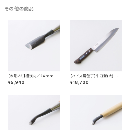
その他の商品
【木彫ノミ】極浅丸／24ｍｍ
【ハイス鋼包丁】牛刀型(大) 21
5mm
¥5,940
¥18,700