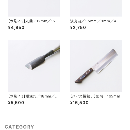
【木彫ノミ】丸曲／12mm／15m
浅丸曲／1.5mm／3mm／4.5
m
mm／6mm／7.5mm／9mm
¥4,950
¥2,750
／10.5mm／12mm／15mm／
彫刻刀
【木彫ノミ】極浅丸／18mm／21
【ハイス鋼包丁】菜切 165mm
ｍｍ
¥5,500
¥16,500
CATEGORY