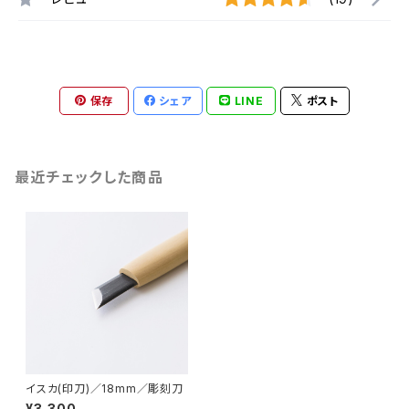
保存
シェア
LINE
ポスト
最近チェックした商品
イスカ(印刀)／18mm／彫刻刀
¥3,300