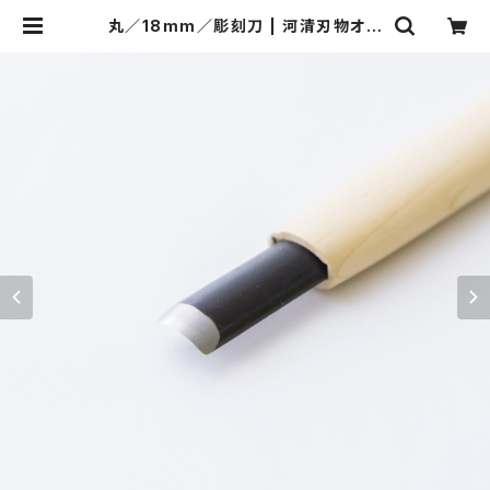
丸／18mm／彫刻刀 | 河清刃物オン
ラインショップ