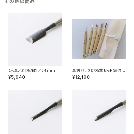
その他の商品
【木彫ノミ】極浅丸／24ｍｍ
彫刻刀よりどり5本セット(道具袋
付)
¥5,940
¥12,100