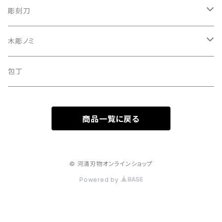
彫刻刀
彫刻刀セット
木彫ノミ
定額制研ぎ直し
木彫のみセット
包丁
商品一覧に戻る
© 河清刃物オンラインショップ
Powered by