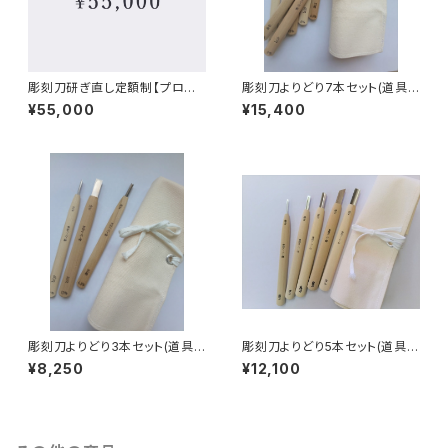
彫刻刀研ぎ直し定額制【プロプ
彫刻刀よりどり7本セット(道具
ラン】
袋付)
¥55,000
¥15,400
彫刻刀よりどり3本セット(道具
彫刻刀よりどり5本セット(道具袋
袋付)
付)
¥8,250
¥12,100