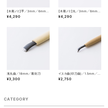
【木彫ノミ】平／3mm／6mm／
【木彫ノミ】丸／3mm／6mm／
9mm
9mm
¥4,290
¥4,290
浅丸曲／18mm／彫刻刀
イスカ曲(印刀曲)／1.5mm／3
mm／4.5mm／6mm／9mm
¥3,300
¥2,750
／彫刻刀
CATEGORY