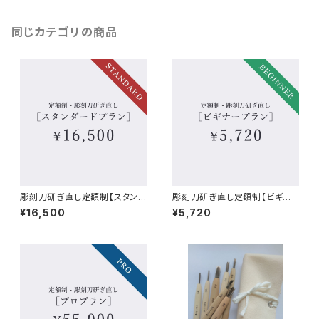
同じカテゴリの商品
彫刻刀研ぎ直し定額制【スタンダ
彫刻刀研ぎ直し定額制【ビギナ
ードプラン】
ープラン】
¥16,500
¥5,720