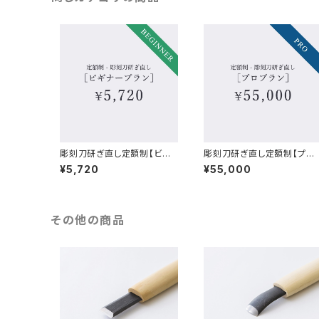
彫刻刀研ぎ直し定額制【ビギ
彫刻刀研ぎ直し定額制【プロ
ナープラン】
プラン】
¥5,720
¥55,000
その他の商品