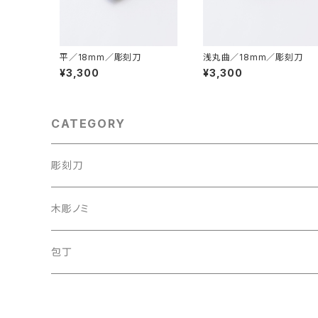
平／18mm／彫刻刀
浅丸曲／18mm／彫刻刀
¥3,300
¥3,300
CATEGORY
彫刻刀
彫刻刀セット
木彫ノミ
定額制研ぎ直し
木彫のみセット
包丁