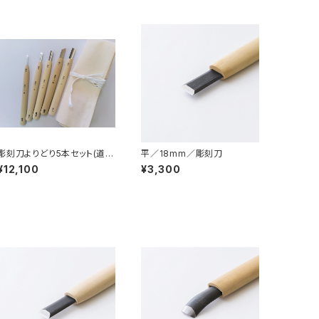
彫刻刀よりどり5本セット(道具
平／18mm／彫刻刀
袋付)
¥12,100
¥3,300