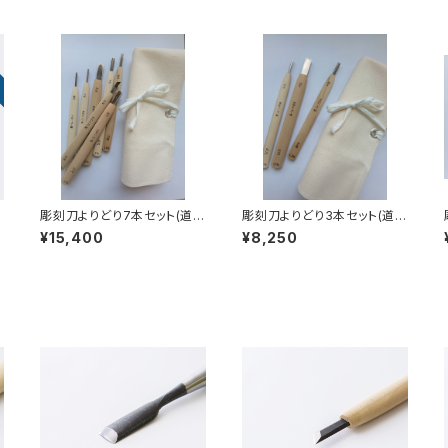
彫刻刀よりどり7本セット(道具
彫刻刀よりどり3本セット(道具
袋付)
袋付)
¥15,400
¥8,250