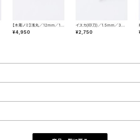
【木彫ノミ】浅丸／12mm／15
イスカ(印刀)／1.5mm／3m
mm
m／4.5mm／6mm／7.5m
¥4,950
¥2,750
m／9mm／10.5mm／12m
m／15mm／彫刻刀