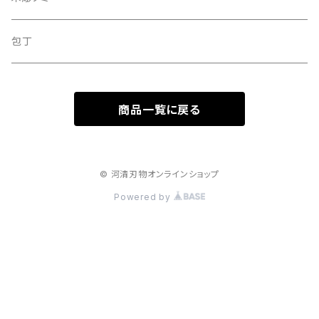
定額制研ぎ直し
木彫のみセット
包丁
商品一覧に戻る
© 河清刃物オンラインショップ
Powered by