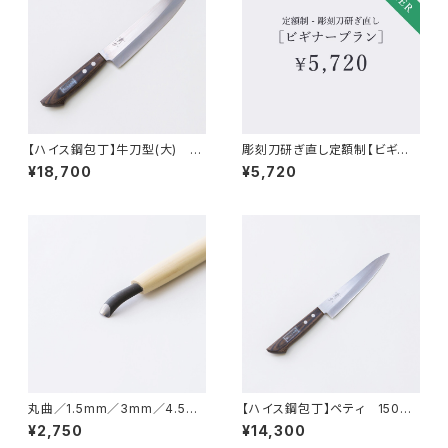
【ハイス鋼包丁】牛刀型(大) 21
彫刻刀研ぎ直し定額制【ビギナ
5mm
ープラン】
¥18,700
¥5,720
丸曲／1.5mm／3mm／4.5m
【ハイス鋼包丁】ペティ 150m
m／6mm／7.5mm／9mm／1
m
¥2,750
¥14,300
0.5mm／12mm／15mm／彫