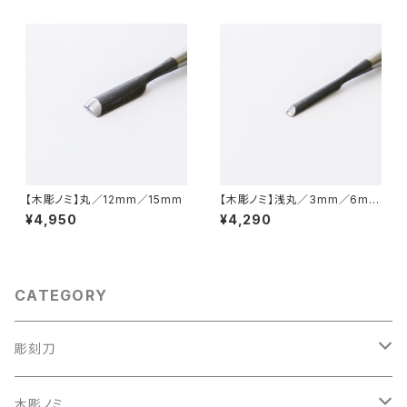
刻刀
【木彫ノミ】丸／12mm／15mm
【木彫ノミ】浅丸／3mm／6mm
／9mm
¥4,950
¥4,290
CATEGORY
彫刻刀
彫刻刀セット
木彫ノミ