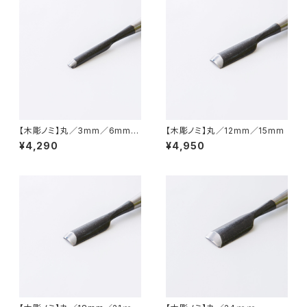
【木彫ノミ】丸／3mm／6mm／
【木彫ノミ】丸／12mm／15mm
9mm
¥4,290
¥4,950