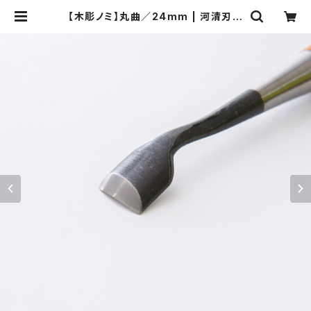
【木彫ノミ】丸曲／24mm | 河清刃物
オンラインショップ