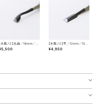
【木彫ノミ】丸曲／18mm／21
【木彫ノミ】平／12mm／15m
ｍｍ
m
¥5,500
¥4,950