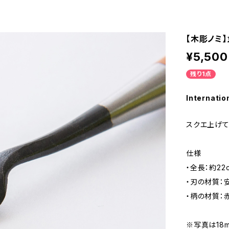
【木彫ノミ
¥5,500
残り1点
Internatio
スクエ上げて
仕様
・全長：約22
・刃の材質：
・柄の材質：
※写真は18