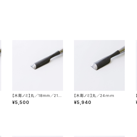
【木彫ノミ】丸／18mm／21ｍ
【木彫ノミ】丸／24ｍｍ
ｍ
¥5,500
¥5,940