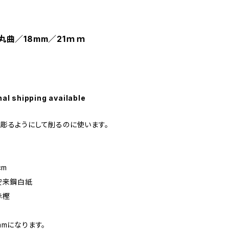
】丸曲／18mm／21ｍｍ
nal shipping available
彫るようにして削るのに使います。
cm
安来鋼白紙
赤樫
mmになります。