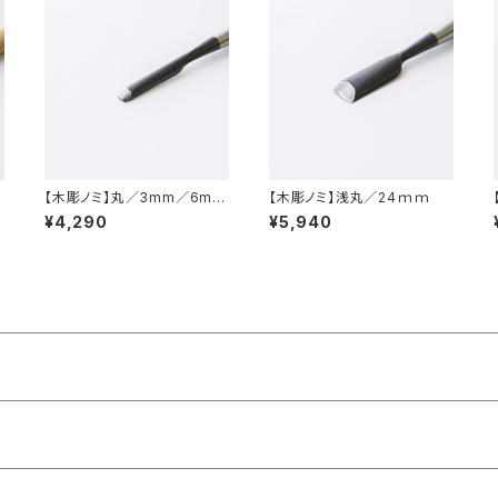
／
【木彫ノミ】丸／3mm／6mm
【木彫ノミ】浅丸／24ｍｍ
／9mm
¥4,290
¥5,940