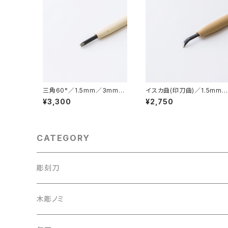
三角60°／1.5mm／3mm／
イスカ曲(印刀曲)／1.5mm
4.5mm／6mm／9mm／彫
3mm／4.5mm／6mm／9
¥3,300
¥2,750
刻刀
mm／彫刻刀
CATEGORY
彫刻刀
彫刻刀セット
木彫ノミ