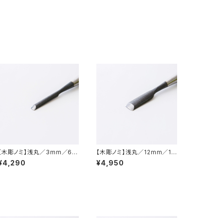
【木彫ノミ】浅丸／3mm／6m
【木彫ノミ】浅丸／12mm／15
m／9mm
mm
¥4,290
¥4,950