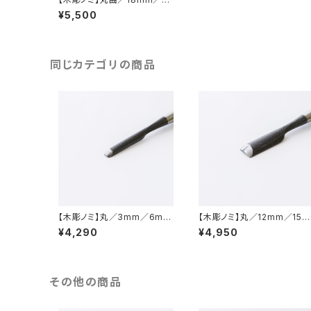
ｍｍ
¥5,500
同じカテゴリの商品
【木彫ノミ】丸／3mm／6mm
【木彫ノミ】丸／12mm／15m
／9mm
m
¥4,290
¥4,950
その他の商品