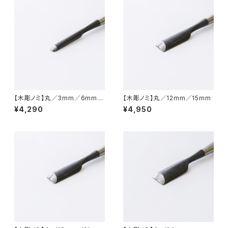
【木彫ノミ】丸／3mm／6mm／
【木彫ノミ】丸／12mm／15mm
9mm
¥4,290
¥4,950