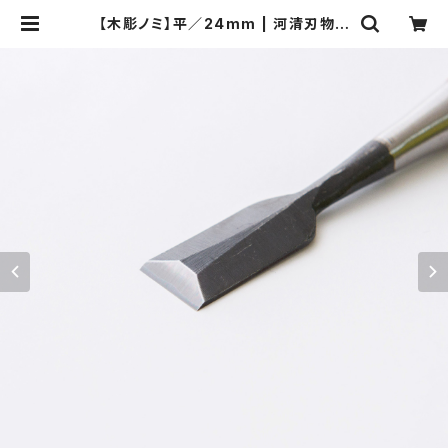
【木彫ノミ】平／24mm | 河清刃物オ
ンラインショップ