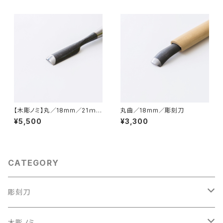
刻刀
【木彫ノミ】丸／18mm／21ｍ
丸曲／18mm／彫刻刀
ｍ
¥5,500
¥3,300
CATEGORY
彫刻刀
彫刻刀セット
木彫ノミ