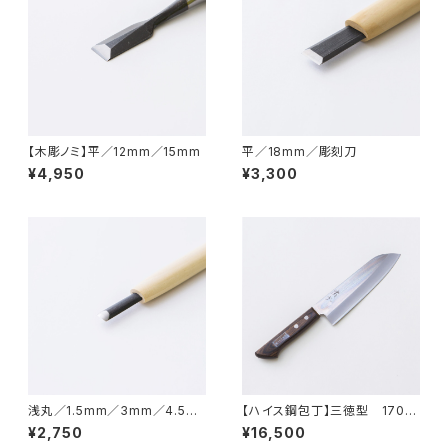
【木彫ノミ】平／12mm／15mm
平／18mm／彫刻刀
¥4,950
¥3,300
浅丸／1.5mm／3mm／4.5m
【ハイス鋼包丁】三徳型 170m
m／6mm／7.5mm／9mm／1
m
¥2,750
¥16,500
0.5mm／12mm／15mm／彫