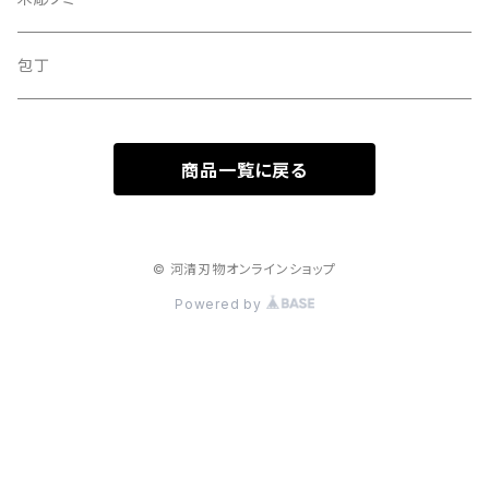
定額制研ぎ直し
木彫のみセット
包丁
商品一覧に戻る
© 河清刃物オンラインショップ
Powered by