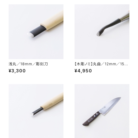
浅丸／18mm／彫刻刀
【木彫ノミ】丸曲／12mm／15m
m
¥3,300
¥4,950