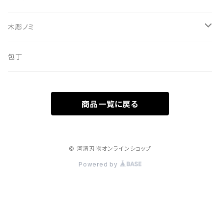
彫刻刀セット
木彫ノミ
定額制研ぎ直し
木彫のみセット
包丁
商品一覧に戻る
© 河清刃物オンラインショップ
Powered by