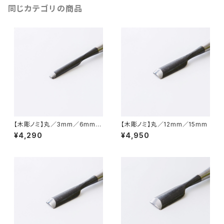
同じカテゴリの商品
【木彫ノミ】丸／3mm／6mm／
【木彫ノミ】丸／12mm／15mm
9mm
¥4,290
¥4,950