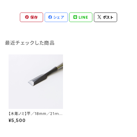
保存
シェア
LINE
ポスト
最近チェックした商品
【木彫ノミ】平／18mm／21ｍ
ｍ
¥5,500