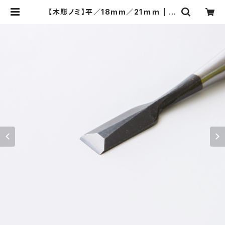
【木彫ノミ】平／18mm／21ｍｍ | 河
清刃物オンラインショップ