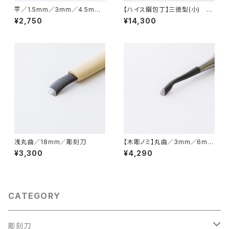
平／1.5mm／3mm／4.5mm
【ハイス鋼包丁】三徳型(小) 14
／6mm／7.5mm／9mm／10.
0mm
¥2,750
¥14,300
5mm／12mm／15mm／彫刻
刀
浅丸曲／18mm／彫刻刀
【木彫ノミ】丸曲／3mm／6mm
／9mm
¥3,300
¥4,290
CATEGORY
彫刻刀