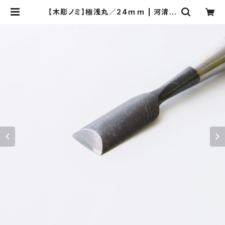
【木彫ノミ】極浅丸／24ｍｍ | 河清刃
物オンラインショップ