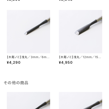
【木彫ノミ】浅丸／3mm／6mm
【木彫ノミ】浅丸／12mm／15m
／9mm
m
¥4,290
¥4,950
その他の商品