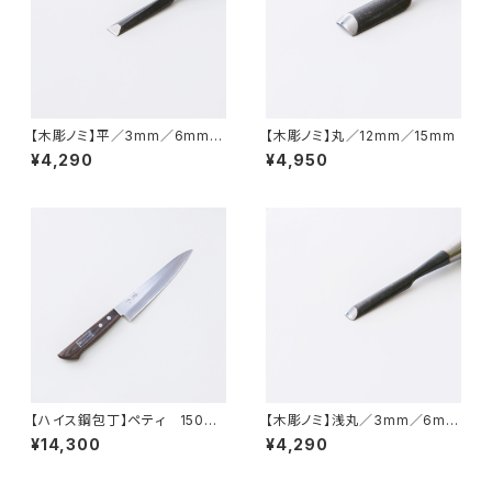
【木彫ノミ】平／3mm／6mm／
【木彫ノミ】丸／12mm／15mm
9mm
¥4,290
¥4,950
【ハイス鋼包丁】ペティ 150m
【木彫ノミ】浅丸／3mm／6mm
m
／9mm
¥14,300
¥4,290