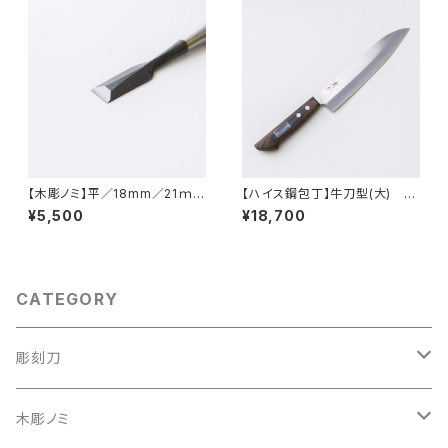
【木彫ノミ】平／18mm／21ｍ
【ハイス鋼包丁】牛刀型(大) 21
ｍ
5mm
¥5,500
¥18,700
CATEGORY
彫刻刀
彫刻刀セット
木彫ノミ