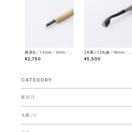
極浅丸／1.5mm／3mm／4.
【木彫ノミ】丸曲／18mm／2
5mm／6mm／7.5mm／9m
ｍｍ
¥2,750
¥5,500
m／10.5mm／12mm／15m
m／彫刻刀
CATEGORY
彫刻刀
彫刻刀セット
木彫ノミ