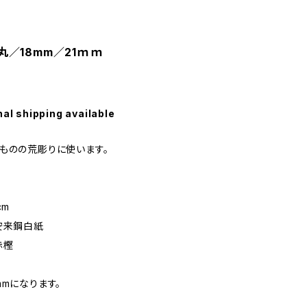
丸／18mm／21ｍｍ
nal shipping available
ものの荒彫りに使います。
cm
安来鋼白紙
赤樫
mmになります。