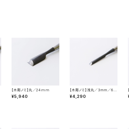
【木彫ノミ】丸／24ｍｍ
【木彫ノミ】浅丸／3mm／6m
m／9mm
¥5,940
¥4,290