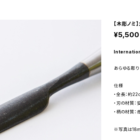
【木彫ノミ】
¥5,500
Internatio
あらゆる彫り
仕様
・全長：約22
・刃の材質：
・柄の材質：
※写真は18