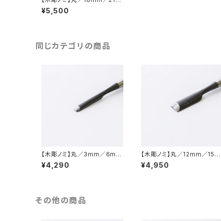
ｍ
¥5,500
同じカテゴリの商品
【木彫ノミ】丸／3mm／6mm
【木彫ノミ】丸／12mm／15m
／9mm
m
¥4,290
¥4,950
その他の商品