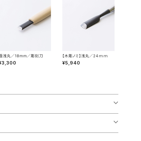
極浅丸／18mm／彫刻刀
【木彫ノミ】浅丸／24ｍｍ
¥3,300
¥5,940