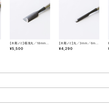
1
【木彫ノミ】極浅丸／18mm／
【木彫ノミ】丸／3mm／6mm
21ｍｍ
／9mm
¥5,500
¥4,290