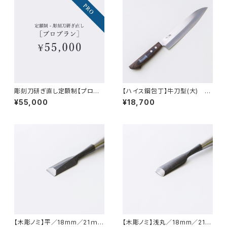
彫刻刀研ぎ直し定額制【プロプ
【ハイス鋼包丁】牛刀型(大) 21
ラン】
5mm
¥55,000
¥18,700
【木彫ノミ】平／18mm／21ｍ
【木彫ノミ】浅丸／18mm／21ｍ