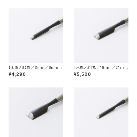
【木彫ノミ】丸／3mm／6mm／
【木彫ノミ】丸／18mm／21ｍ
9mm
ｍ
¥4,290
¥5,500