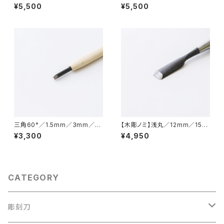
ｍ
ｍ
¥5,500
¥5,500
三角60°／1.5mm／3mm／4.
【木彫ノミ】浅丸／12mm／15m
5mm／6mm／9mm／彫刻刀
m
¥3,300
¥4,950
CATEGORY
彫刻刀