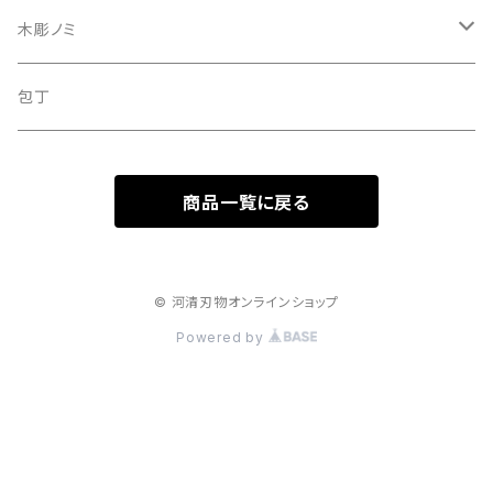
彫刻刀セット
木彫ノミ
定額制研ぎ直し
木彫のみセット
包丁
商品一覧に戻る
© 河清刃物オンラインショップ
Powered by